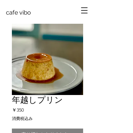
cafe vibo
年越しプリン
価
￥350
格
消費税込み