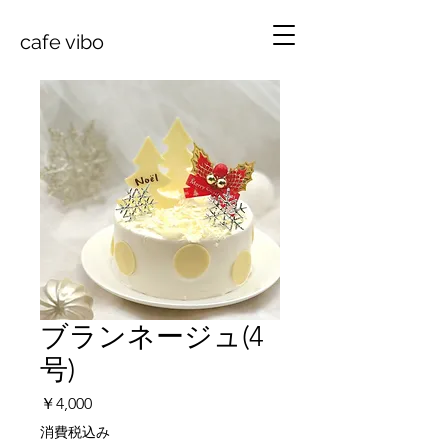
cafe vibo
ブランネージュ(4
号)
価
￥4,000
格
消費税込み