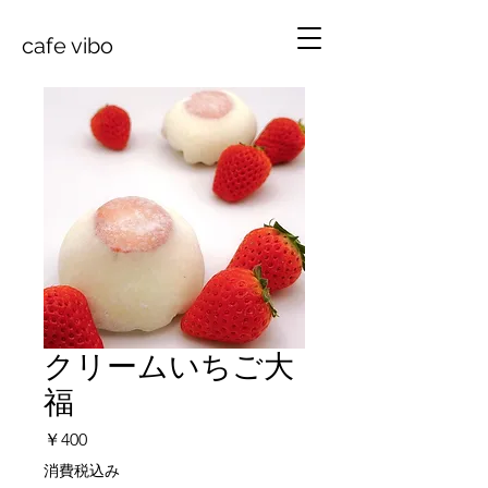
cafe vibo
クリームいちご大
福
価
￥400
格
消費税込み