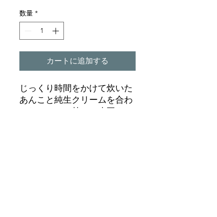
数量
*
カートに追加する
じっくり時間をかけて炊いた
あんこと純生クリームを合わ
せたやさしい甘さの小豆クリ
ーム
『おいしい』をお餅の中にぎ
ゅっと閉じ込めました
〒799-1522 愛媛県今治市桜井4-5-34
090-2899-0523