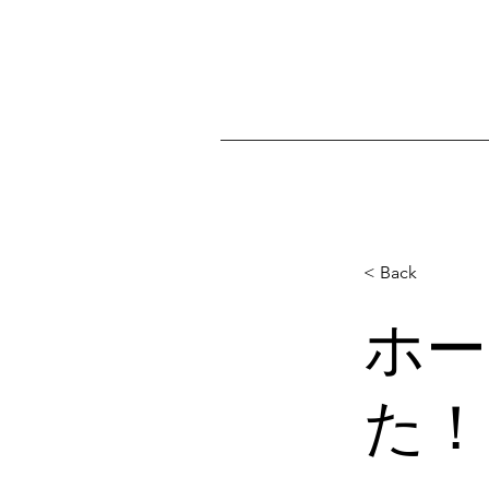
< Back
ホー
た！